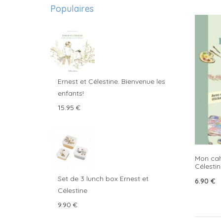
Populaires
Ernest et Célestine. Bienvenue les
enfants!
15.95
€
Mon cahi
Célestin
Set de 3 lunch box Ernest et
6.90
€
Célestine
9.90
€