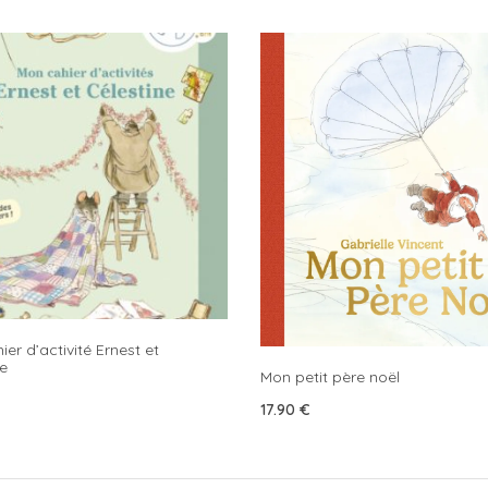
er d’activité Ernest et
e
Mon petit père noël
17.90
€