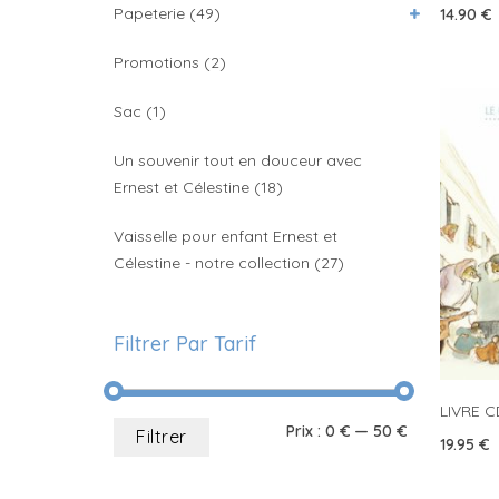
Papeterie
(49)
14.90
€
Promotions
(2)
Sac
(1)
Un souvenir tout en douceur avec
Ernest et Célestine
(18)
Vaisselle pour enfant Ernest et
Célestine - notre collection
(27)
Filtrer Par Tarif
LIVRE CD
Prix
Prix
Prix :
0 €
—
50 €
Filtrer
19.95
€
min
max