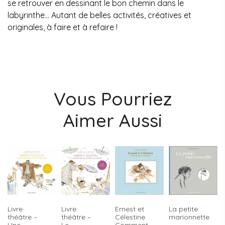
se retrouver en dessinant le bon chemin dans le
labyrinthe… Autant de belles activités, créatives et
originales, à faire et à refaire !
Vous Pourriez
Aimer Aussi
Livre
Livre
Ernest et
La petite
théâtre –
théâtre –
Célestine
marionnette
Une
Le
Comment