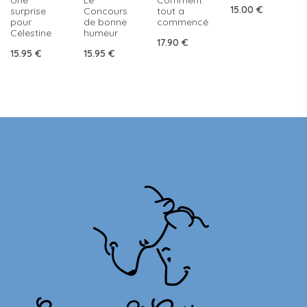
15.00
€
surprise
Concours
tout a
pour
de bonne
commencé
Célestine
humeur
17.90
€
15.95
€
15.95
€