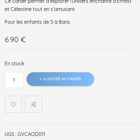
Ce cahier permet d’explorer l’univers enchanté d’Ernest
et Célestine tout en s’amusant.
Pour les enfants de 5 à 8ans
6.90
€
En stock
quantité
AJOUTER AU PANIER
de
Mon
cahier
d'activité
Ernest
et
Célestine
UGS :
GVCAOD011