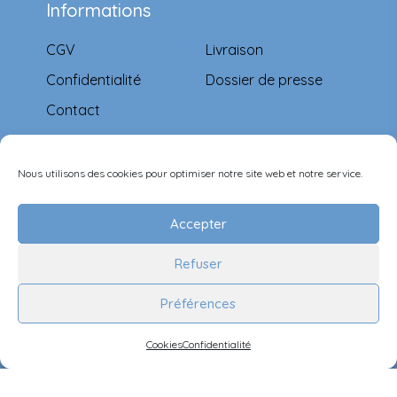
Informations
CGV
Livraison
Confidentialité
Dossier de presse
Contact
Moyens de paiement
Nous utilisons des cookies pour optimiser notre site web et notre service.
Accepter
Refuser
Suivez-nous
Préférences
Cookies
Confidentialité
©Ernest & Célestine all rights reserved.