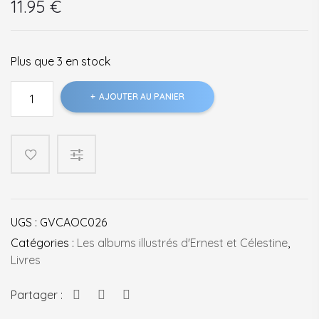
11.95
€
Plus que 3 en stock
quantité
AJOUTER AU PANIER
de
Ernest
et
Célestine
Ernest
est
malade
UGS :
GVCAOC026
-
Nouvelle
Catégories :
Les albums illustrés d'Ernest et Célestine
,
édition
Livres
Partager :