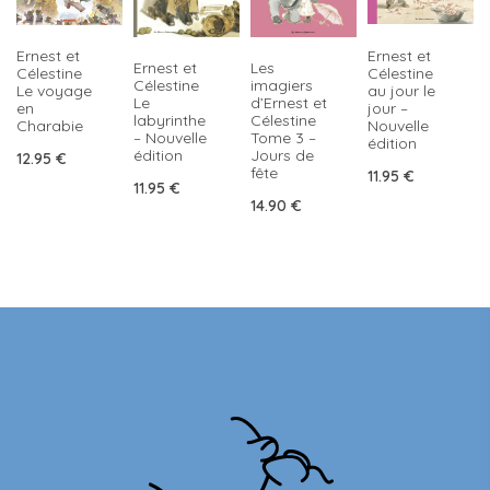
Ernest et
Ernest et
Ernest et
Les
Célestine
Célestine
Célestine
imagiers
au jour le
Le voyage
Le
d’Ernest et
jour –
en
labyrinthe
Célestine
Nouvelle
Charabie
– Nouvelle
Tome 3 –
édition
édition
Jours de
12.95
€
fête
11.95
€
11.95
€
14.90
€