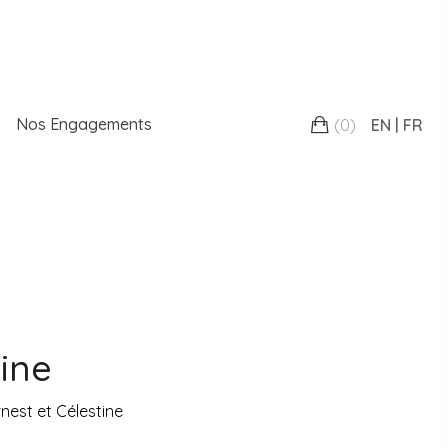
Nos Engagements
(
0
)
EN
FR
ine
nest et Célestine