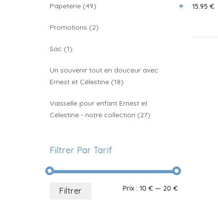
Papeterie
(49)
15.95
€
Promotions
(2)
Sac
(1)
Un souvenir tout en douceur avec
Ernest et Célestine
(18)
Vaisselle pour enfant Ernest et
Célestine - notre collection
(27)
Filtrer Par Tarif
Prix
Prix
Prix :
10 €
—
20 €
Filtrer
min
max