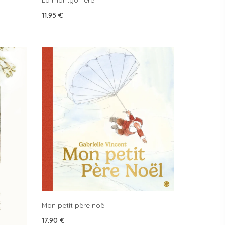
La montgolfière
11.95
€
Mon petit père noël
17.90
€