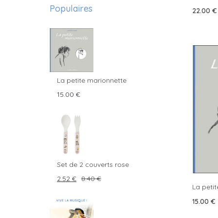
Populaires
22.00
€
La petite marionnette
15.00
€
Set de 2 couverts rose
Original
Current
2.52
€
8.40
€
La peti
price
price
15.00
€
was:
is:
8.40 €.
2.52 €.