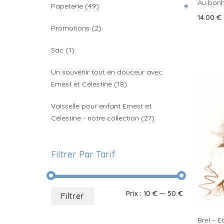
Au bonh
Papeterie
(49)
14.00
€
Promotions
(2)
Sac
(1)
Un souvenir tout en douceur avec
Ernest et Célestine
(18)
Vaisselle pour enfant Ernest et
Célestine - notre collection
(27)
Filtrer Par Tarif
Prix
Prix
Prix :
10 €
—
50 €
Filtrer
min
max
Brel – E