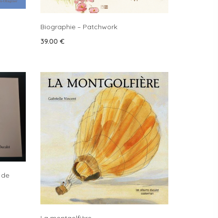
Biographie – Patchwork
39.00
€
s de