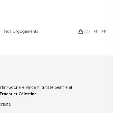
Nos Engagements
(
0
)
EN
FR
n/Gabrielle Vincent, artiste peintre et
Ernest et Célestine
.
rtiste!