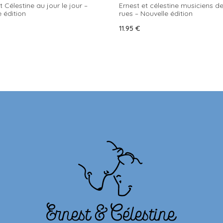
t Célestine au jour le jour –
Ernest et célestine musiciens d
 édition
rues – Nouvelle édition
11.95
€