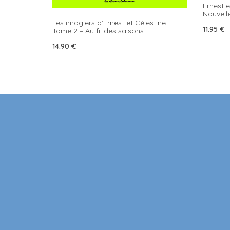
Ernest e
Nouvelle
Les imagiers d’Ernest et Célestine
11.95
€
Tome 2 – Au fil des saisons
14.90
€