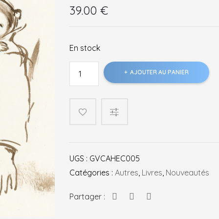
39.00
€
En stock
quantité
AJOUTER AU PANIER
de
Biographie
-
Patchwork
UGS :
GVCAHEC005
Catégories :
Autres
,
Livres
,
Nouveautés
Partager :