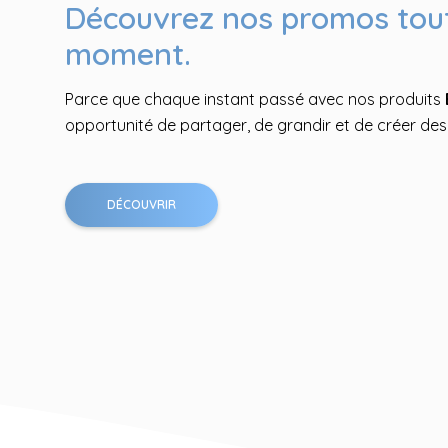
Découvrez nos promos tou
Lancement du Lab Ernest &
L'album la naissance
moment.
Un projet pédagogique vivant pour ancrer les valeur
Une édition inédite qui comprend des images jamais
(empathie, inclusion, art de la joie, écologie, ...) au
Parce que chaque instant passé avec nos produits
dans les malles aux trésors de
Gabrielle Vincent
!
l’école.
opportunité de partager, de grandir et de créer des
DÉCOUVRIR
DÉCOUVRIR
DÉCOUVRIR