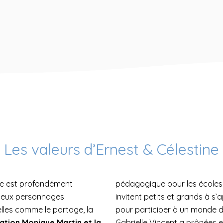
Les valeurs d’Ernest & Célestine
ne est profondément
pédagogique pour les écoles e
s deux personnages
invitent petits et grands à s’
lles comme le partage, la
pour participer à un monde du
ation Monique Martin et la
Gabrielle Vincent a prônées e