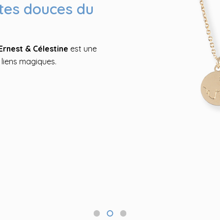
tes douces du
 Célestine
s d'Ernest et Célestine
 publiées et retrouvées
 quotidien, en famille comme à
Ernest & Célestine
est une
 liens magiques.