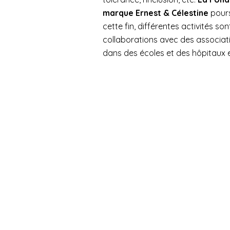
marque Ernest & Célestine
pours
transmett
cette fin, différentes activités so
Fondation organise régulièrement 
collaborations avec des associatio
dans des écoles et des hôpitaux 