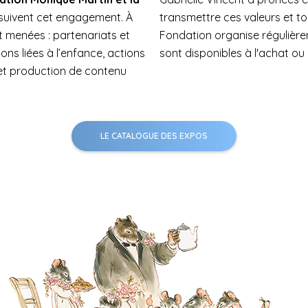
uivent cet engagement. À
re ces valeurs et toucher le grand public, la
nt menées : partenariats et
des expositions. Certaines
ns liées à l’enfance, actions
sont disponibles à l'achat ou 
et production de contenu
LE CATALOGUE DES EXPOS