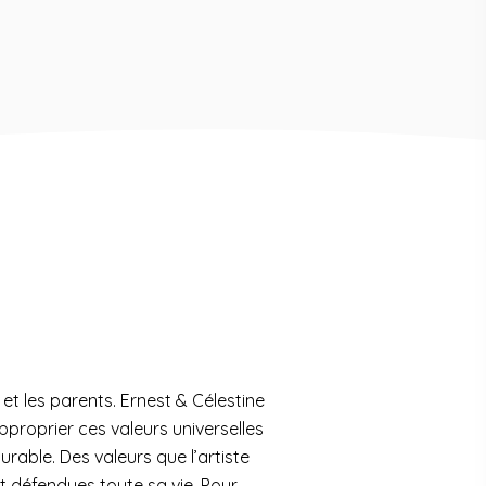
t les parents. Ernest & Célestine
approprier ces valeurs universelles
rable. Des valeurs que l’artiste
t défendues toute sa vie. Pour