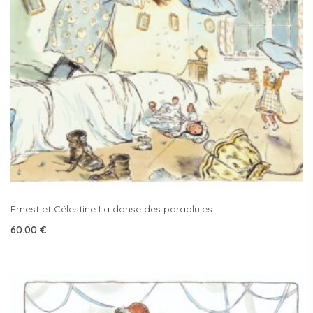
Ernest et Célestine La danse des parapluies
60.00
€