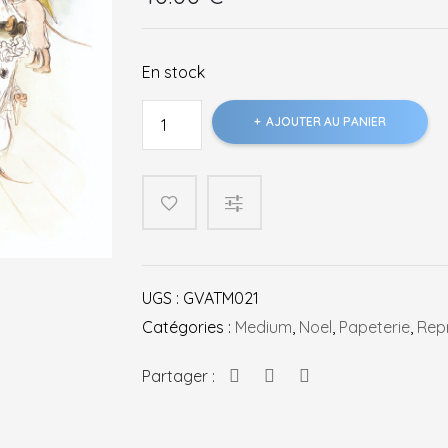
En stock
quantité
AJOUTER AU PANIER
de
Ernest
et
Célestine
Jeux
de
Noel
UGS :
GVATM021
Catégories :
Medium
,
Noel
,
Papeterie
,
Rep
Partager :