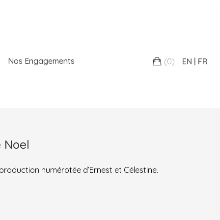
Nos Engagements
(
0
)
EN
FR
e Noel
reproduction numérotée d’Ernest et Célestine.