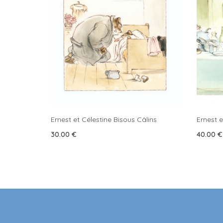
Ernest et Célestine Bisous Câlins
Ernest e
30.00
€
40.00
€