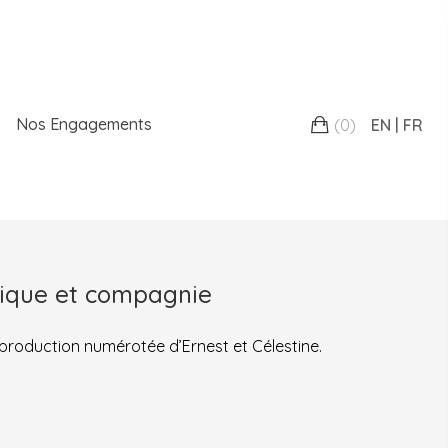
Nos Engagements
(
0
)
EN
FR
nique et compagnie
reproduction numérotée d’Ernest et Célestine.