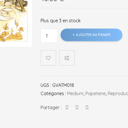
Plus que 3 en stock
quantité
AJOUTER AU PANIER
de
Ernest
et
Célestine
Pique-
nique
et
UGS :
GVATM018
compagnie
Catégories :
Medium
,
Papeterie
,
Reproduc
Partager :