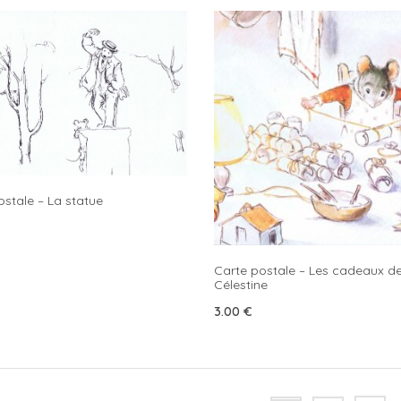
ostale – La statue
Carte postale – Les cadeaux d
Célestine
3.00
€