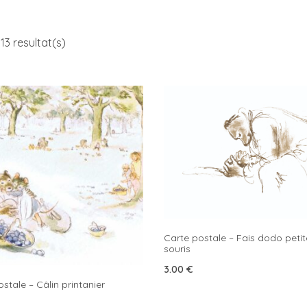
13 resultat(s)
Carte postale – Fais dodo petit
souris
3.00
€
stale – Câlin printanier