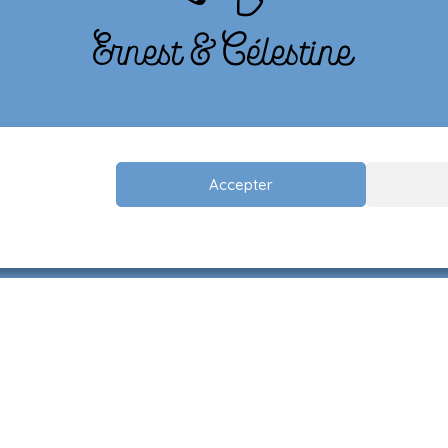
Moyens de paiement
Accepter
n
 de presse