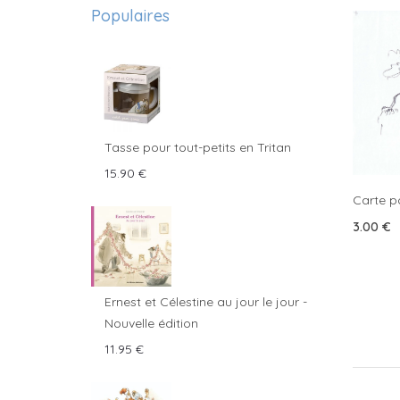
Populaires
Tasse pour tout-petits en Tritan
15.90
€
Carte p
3.00
€
Ernest et Célestine au jour le jour -
Nouvelle édition
11.95
€