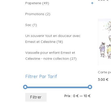
Papeterie
(49)
Promotions
(2)
Sac
(1)
Un souvenir tout en douceur avec
Ernest et Célestine
(18)
Vaisselle pour enfant Ernest et
Célestine - notre collection
(27)
Carte po
Filtrer Par Tarif
3.00
€
Prix
Prix
Prix :
0 €
—
10 €
Filtrer
min
max