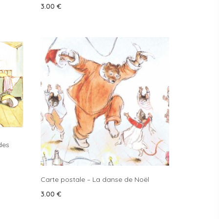
3.00
€
des
Carte postale – La danse de Noël
3.00
€