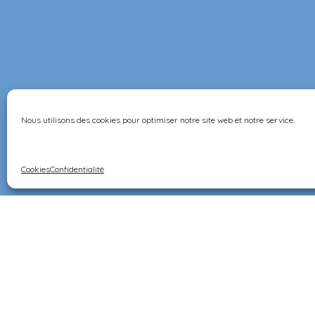
Nous utilisons des cookies pour optimiser notre site web et notre service.
Informations
CGV
Livraiso
Cookies
Confidentialité
Confidentialité
Dossier
Contact
©Ernest & Célestine all rights reserved.