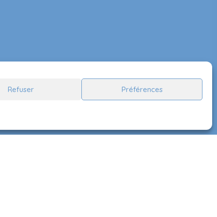
Suivez-nous
Refuser
Préférences
Handcrafted by
Lady Ace Branding