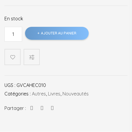
En stock
quantité
AJOUTER AU PANIER
de
Le
voyage
de
Pic-
Nic
UGS :
GVCAHEC010
Catégories :
Autres
,
Livres
,
Nouveautés
Partager :