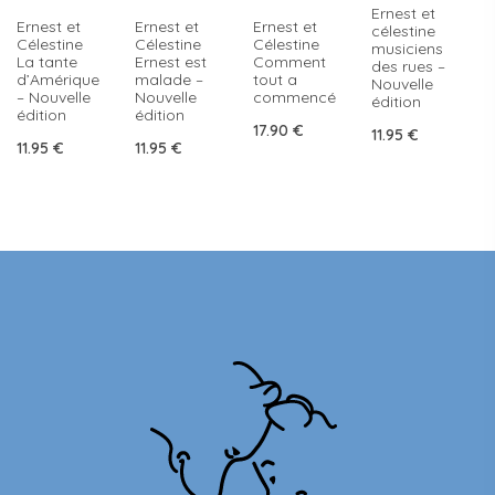
Ernest et
Ernest et
Ernest et
Ernest et
célestine
Célestine
Célestine
Célestine
musiciens
La tante
Ernest est
Comment
des rues –
d’Amérique
malade –
tout a
Nouvelle
– Nouvelle
Nouvelle
commencé
édition
édition
édition
17.90
€
11.95
€
11.95
€
11.95
€