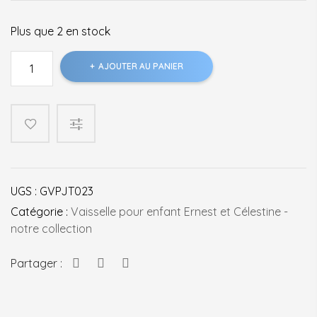
Plus que 2 en stock
quantité
AJOUTER AU PANIER
de
Boîte
à
goûter
UGS :
GVPJT023
Catégorie :
Vaisselle pour enfant Ernest et Célestine -
notre collection
Partager :