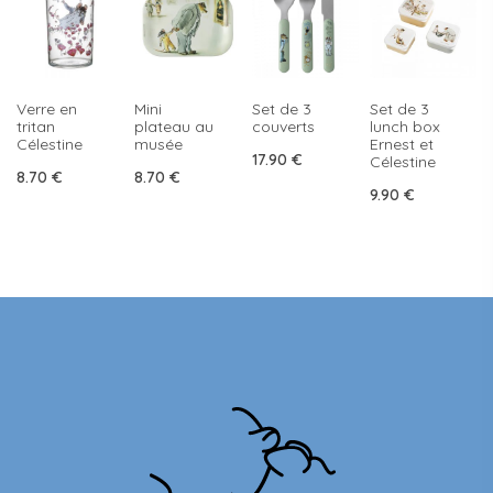
Verre en
Mini
Set de 3
Set de 3
tritan
plateau au
couverts
lunch box
Célestine
musée
Ernest et
17.90
€
Célestine
8.70
€
8.70
€
9.90
€