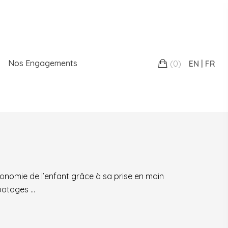
Nos Engagements
(
0
)
EN
FR
’autonomie de l’enfant grâce à sa prise en main
 potages …