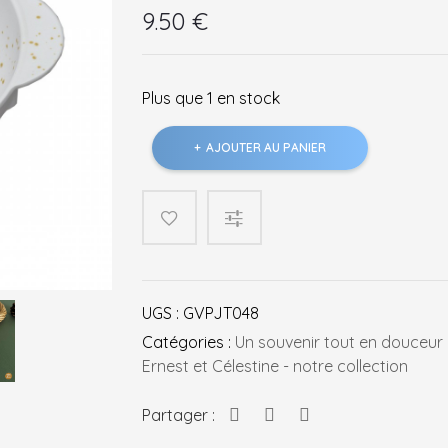
9.50
€
Plus que 1 en stock
quantité
AJOUTER AU PANIER
de
Bol
à
oreilles
UGS :
GVPJT048
Catégories :
Un souvenir tout en douceur 
Ernest et Célestine - notre collection
Partager :