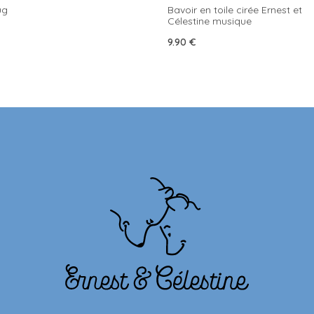
ug
Bavoir en toile cirée Ernest et
Célestine musique
9.90
€