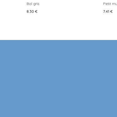
Bol gris
Petit m
8.30
€
7.41
€