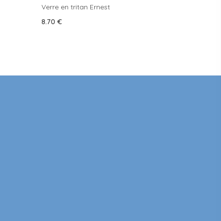
Verre en tritan Ernest
8.70
€