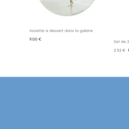
Assiette à dessert dans la galerie
9.00
€
Set de 
Original
Cu
2.52
€
price
pr
was:
is:
8.40 €.
2.