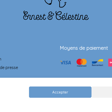
Moyens de paiement
n
 de presse
Accepter