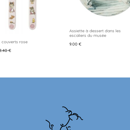
Assiette à dessert dans les
escaliers du musée
2 couverts rose
9.00
€
rrent
8.40
€
ice
52 €.