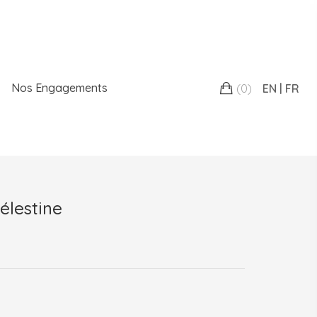
Nos Engagements
(
0
)
EN
FR
élestine