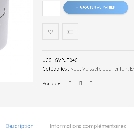
quantité
AJOUTER AU PANIER
de
Mug
émail
bleu
Ernest
et
Célestine
UGS :
GVPJT040
Catégories :
Noel
,
Vaisselle pour enfant Er
Partager :
Description
Informations complémentaires