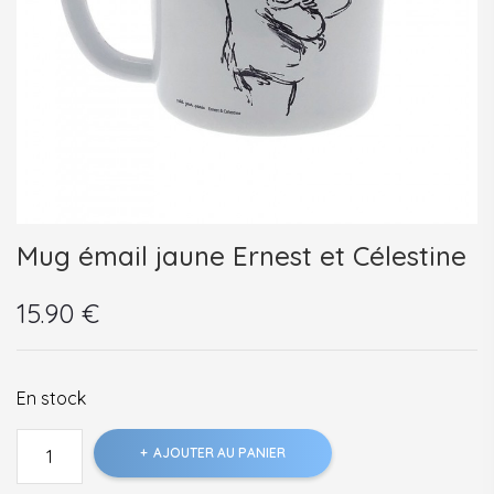
Mug émail jaune Ernest et Célestine
15.90
€
En stock
quantité
AJOUTER AU PANIER
de