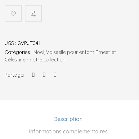
Mug
émail
jaune
Ernest
et
Célestine
UGS :
GVPJT041
Catégories :
Noel
,
Vaisselle pour enfant Ernest et
Célestine - notre collection
Partager :
Description
Informations complémentaires