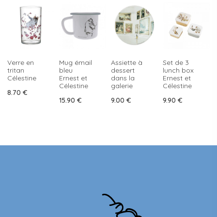
Verre en
Mug émail
Assiette à
Set de 3
tritan
bleu
dessert
lunch box
Célestine
Ernest et
dans la
Ernest et
Célestine
galerie
Célestine
8.70
€
15.90
€
9.00
€
9.90
€