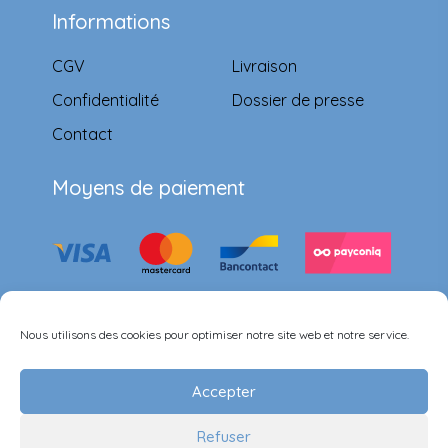
Informations
CGV
Livraison
Confidentialité
Dossier de presse
Contact
Moyens de paiement
Suivez-nous
Nous utilisons des cookies pour optimiser notre site web et notre service.
Accepter
Refuser
©Ernest & Célestine all rights reserved.