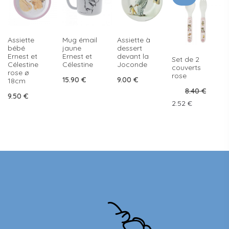
Assiette
Mug émail
Assiette à
bébé
jaune
dessert
Ernest et
Ernest et
devant la
Set de 2
Célestine
Célestine
Joconde
couverts
rose ø
rose
15.90
€
9.00
€
18cm
8.40
€
9.50
€
Original
Current
2.52
€
price
price
was:
is:
8.40 €.
2.52 €.