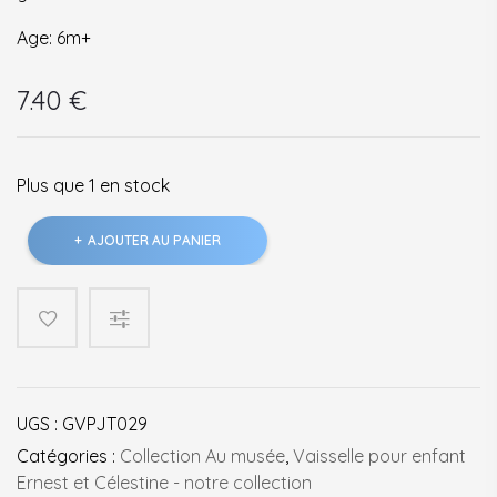
Age: 6m+
7.40
€
Plus que 1 en stock
quantité
AJOUTER AU PANIER
de
Petit
mug
au
musée
UGS :
GVPJT029
Catégories :
Collection Au musée
,
Vaisselle pour enfant
Ernest et Célestine - notre collection