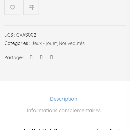
Ernest
&
Célestine
UGS :
GVAS002
Catégories :
Jeux - jouet
,
Nouveautés
Partager :
Description
Informations complémentaires