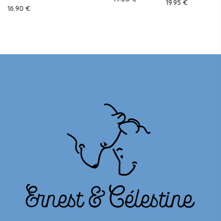
19.95
€
16.90
€