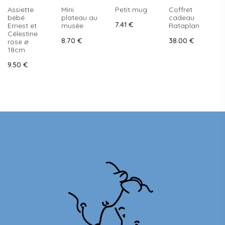
Assiette
Mini
Petit mug
Coffret
bébé
plateau au
cadeau
7.41
€
Ernest et
musée
Rataplan
Célestine
8.70
€
38.00
€
rose ø
18cm
9.50
€