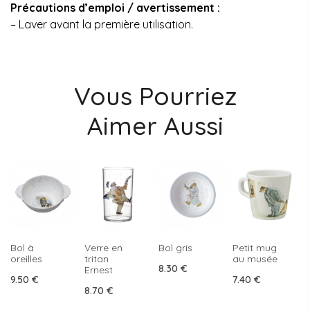
Précautions d’emploi / avertissement :
– Laver avant la première utilisation.
Vous Pourriez
Aimer Aussi
Bol à
Verre en
Bol gris
Petit mug
oreilles
tritan
au musée
8.30
€
Ernest
9.50
€
7.40
€
8.70
€