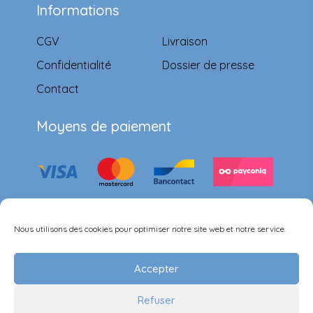
Informations
CGV
Livraison
Confidentialité
Dossier de presse
Contact
Moyens de paiement
Suivez-nous
Nous utilisons des cookies pour optimiser notre site web et notre service.
Accepter
Refuser
©Ernest & Célestine all rights reserved.