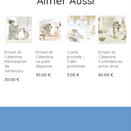
Aimer Aussi
Ernest et
Ernest et
Carte
Ernest et
Célestine
Célestine
postale –
Célestine
Rantanplan
Le petit
Câlin
Confidences
de
déjeuner
printanier
entre amis
tambours
30.00
€
3.00
€
40.00
€
30.00
€