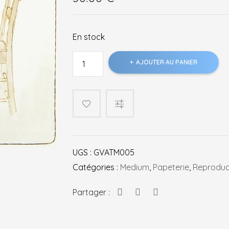
En stock
quantité
AJOUTER AU PANIER
de
Ernest
et
Célestine
Au
galop
Célestine
UGS :
GVATM005
Catégories :
Medium
,
Papeterie
,
Reproduc
Partager :