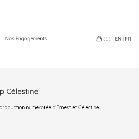
Nos Engagements
(
0
)
EN
FR
p Célestine
reproduction numérotée d’Ernest et Célestine.