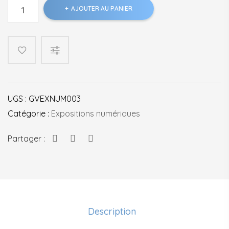
quantité
AJOUTER AU PANIER
de
Exposition
"Ernest
et
Célestine
Jours
de
UGS :
GVEXNUM003
fête"
Catégorie :
Expositions numériques
Partager :
Description