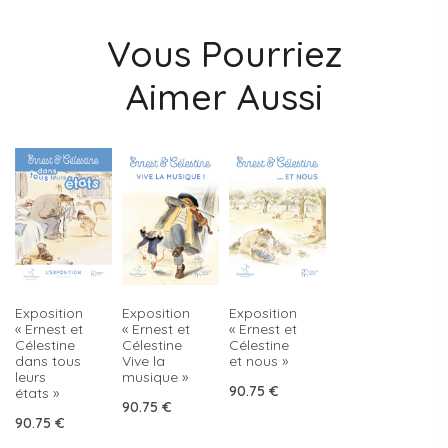
Vous Pourriez
Aimer Aussi
Exposition
Exposition
Exposition
« Ernest et
« Ernest et
« Ernest et
Célestine
Célestine
Célestine
dans tous
Vive la
et nous »
leurs
musique »
90.75
€
états »
90.75
€
90.75
€