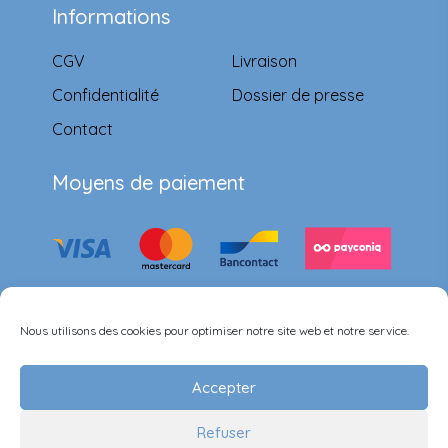
Informations
CGV
Livraison
Confidentialité
Dossier de presse
Contact
Moyens de paiement
Suivez-nous
Nous utilisons des cookies pour optimiser notre site web et notre service.
Accepter
Refuser
©Ernest & Célestine all rights reserved.