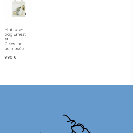
Mini tote-
bag Ernest
et
Célestine
au musée
9.90
€