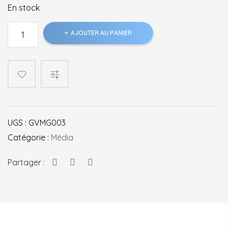
En stock
quantité
AJOUTER AU PANIER
de
Ernest
et
Célestine
-
La
série
UGS :
GVMG003
Saison
1
Catégorie :
Média
Partager :