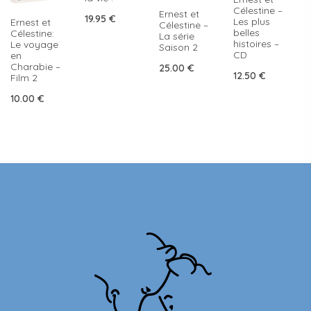
Célestine –
Ernest et
19.95
€
Les plus
Ernest et
Célestine –
belles
Célestine:
La série
histoires –
Le voyage
Saison 2
CD
en
Charabie –
25.00
€
12.50
€
Film 2
10.00
€