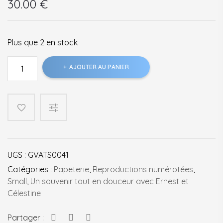
30.00
€
Plus que 2 en stock
quantité
AJOUTER AU PANIER
de
Ernest
et
Célestine
Des
fleurs,
encore
UGS :
GVATS0041
des
fleurs!
Catégories :
Papeterie
,
Reproductions numérotées
,
Small
,
Un souvenir tout en douceur avec Ernest et
Célestine
Partager :