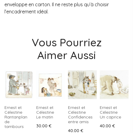
enveloppe en carton. Il ne reste plus qu’à choisir
l’encadrement idéal.
Vous Pourriez
Aimer Aussi
Ernest et
Ernest et
Ernest et
Ernest et
Célestine
Célestine
Célestine
Célestine
Rantanplan
Le matin
Confidences
Un caprice
de
entre amis
30.00
€
40.00
€
tambours
40.00
€