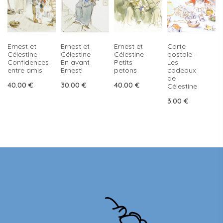
Ernest et
Ernest et
Ernest et
Carte
Célestine
Célestine
Célestine
postale –
Confidences
En avant
Petits
Les
entre amis
Ernest!
petons
cadeaux
de
40.00
€
30.00
€
40.00
€
Célestine
3.00
€