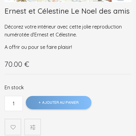
Ernest et Célestine Le Noel des amis
Décorez votre intérieur avec cette jolie reproduction
numérotée d’Ernest et Célestine.
A offrir ou pour se faire plaisir!
70.00
€
En stock
quantité
AJOUTER AU PANIER
de
Ernest
et
Célestine
Le