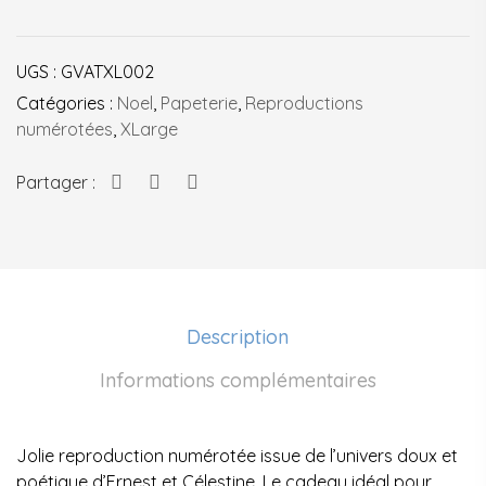
Noel
des
UGS :
GVATXL002
amis
Catégories :
Noel
,
Papeterie
,
Reproductions
numérotées
,
XLarge
Partager :
Description
Informations complémentaires
Jolie reproduction numérotée issue de l’univers doux et
poétique d’Ernest et Célestine. Le cadeau idéal pour