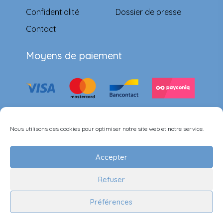
Confidentialité
Dossier de presse
Contact
Moyens de paiement
Suivez-nous
Nous utilisons des cookies pour optimiser notre site web et notre service.
Accepter
Refuser
©Ernest & Célestine all rights reserved.
Préférences
Handcrafted by
Lady Ace Branding