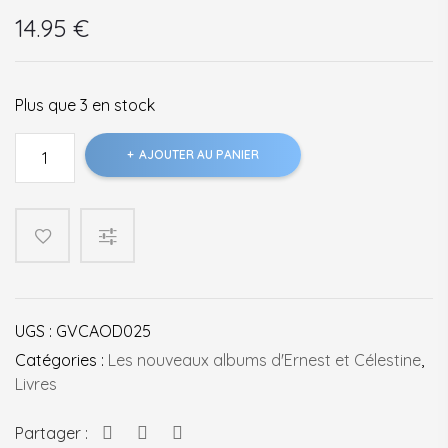
14.95
€
Plus que 3 en stock
quantité
AJOUTER AU PANIER
de
Ernest
et
Célestine
-
L'album
photo
UGS :
GVCAOD025
des
jours
Catégories :
Les nouveaux albums d'Ernest et Célestine
,
heureux
Livres
Partager :