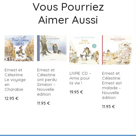
Vous Pourriez
Aimer Aussi
Ernest et
Ernest et
LIVRE CD –
Ernest et
Célestine
Célestine
Amis pour
Célestine
ont perdu
Le voyage
la vie !
Ernest est
Siméon –
en
malade –
Nouvelle
Charabie
19.95
€
Nouvelle
édition
édition
12.95
€
11.95
€
11.95
€