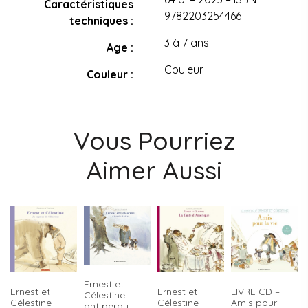
Caractéristiques
9782203254466
techniques
3 à 7 ans
Age
Couleur
Couleur
Vous Pourriez
Aimer Aussi
Ernest et
Ernest et
Ernest et
LIVRE CD –
Célestine
Célestine
Célestine
Amis pour
ont perdu