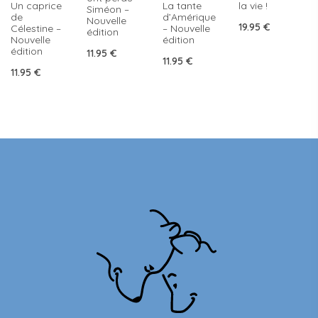
Un caprice
La tante
la vie !
Siméon –
de
d’Amérique
Nouvelle
19.95
€
Célestine –
– Nouvelle
édition
Nouvelle
édition
édition
11.95
€
11.95
€
11.95
€