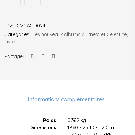
-
Au
bonheur
UGS :
GVCAOD024
des
souris
Catégories :
Les nouveaux albums d'Ernest et Célestine
,
Livres
Partager :
Informations complémentaires
Poids
0.382 kg
Dimensions
19.60 × 25.40 × 1.20 cm
64 p. – 2023 – ISBN