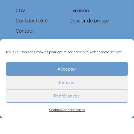
CGV
Livraison
Confidentialité
Dossier de presse
Contact
Moyens de paiement
Nous utilisons des cookies pour optimiser notre site web et notre service.
Accepter
Refuser
Suivez-nous
Préférences
Cookies
Confidentialité
©Ernest & Célestine all rights reserved.