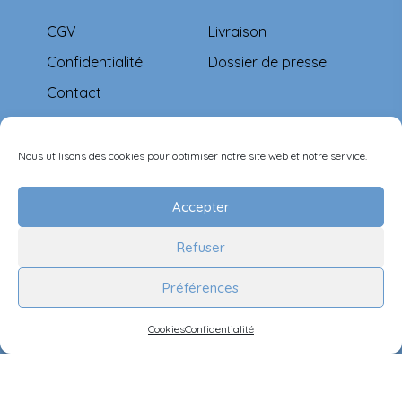
CGV
Livraison
Confidentialité
Dossier de presse
Contact
Moyens de paiement
Nous utilisons des cookies pour optimiser notre site web et notre service.
Accepter
Refuser
Suivez-nous
Préférences
Cookies
Confidentialité
©Ernest & Célestine all rights reserved.