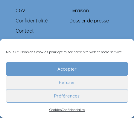
CGV
Livraison
Confidentialité
Dossier de presse
Contact
Moyens de paiement
Nous utilisons des cookies pour optimiser notre site web et notre service.
Accepter
Refuser
Suivez-nous
Préférences
Cookies
Confidentialité
©Ernest & Célestine all rights reserved.