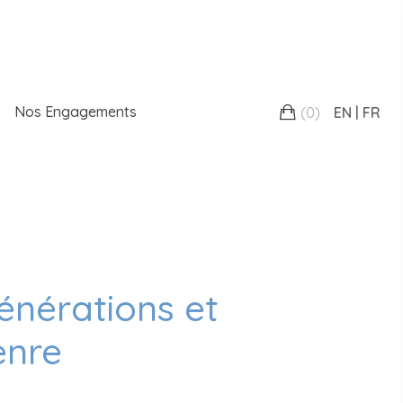
Nos Engagements
(
0
)
EN
FR
nérations et
enre