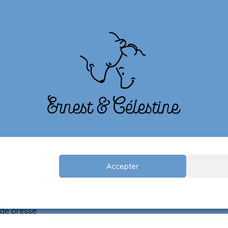
Accepter
Moyens de paiement
n
 de presse