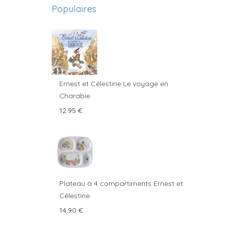
Populaires
Ernest et Célestine Le voyage en
Charabie
12.95
€
Plateau à 4 compartiments Ernest et
Célestine
14.90
€