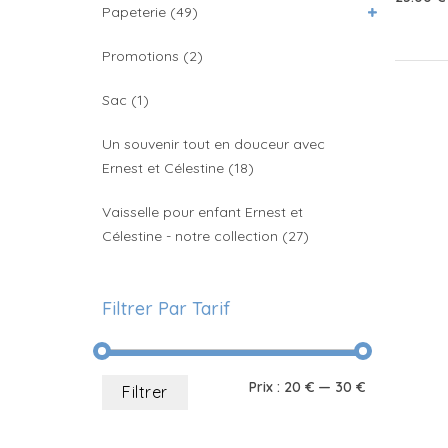
Papeterie
(49)
Promotions
(2)
Sac
(1)
Un souvenir tout en douceur avec
Ernest et Célestine
(18)
Vaisselle pour enfant Ernest et
Célestine - notre collection
(27)
Filtrer Par Tarif
Prix
Prix
Prix :
20 €
—
30 €
Filtrer
min
max